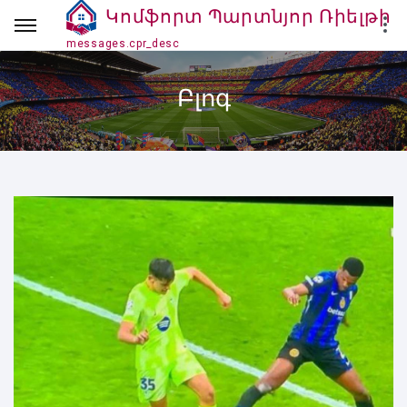
Կոմֆորտ Պարտնյոր Ռիելթի
Կոմֆորտ Պարտնյոր Ռիելթի
messages.cpr_desc
Բլոգ