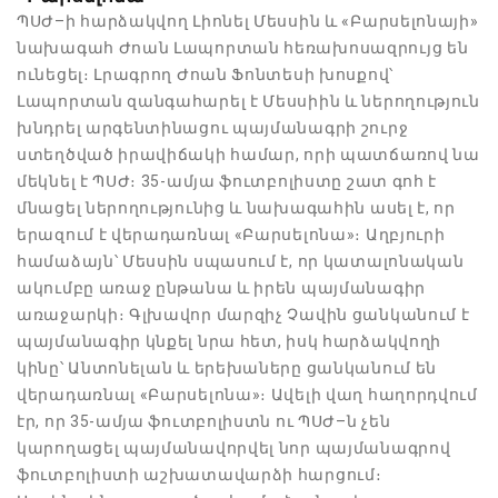
ՊՍԺ–ի հարձակվող Լիոնել Մեսսին և «Բարսելոնայի»
նախագահ Ժոան Լապորտան հեռախոսազրույց են
ունեցել։ Լրագրող Ժոան Ֆոնտեսի խոսքով՝
Լապորտան զանգահարել է Մեսսիին և ներողություն
խնդրել արգենտինացու պայմանագրի շուրջ
ստեղծված իրավիճակի համար, որի պատճառով նա
մեկնել է ՊՍԺ։ 35-ամյա ֆուտբոլիստը շատ գոհ է
մնացել ներողությունից և նախագահին ասել է, որ
երազում է վերադառնալ «Բարսելոնա»։ Աղբյուրի
համաձայն՝ Մեսսին սպասում է, որ կատալոնական
ակումբը առաջ ընթանա և իրեն պայմանագիր
առաջարկի։ Գլխավոր մարզիչ Չավին ցանկանում է
պայմանագիր կնքել նրա հետ, իսկ հարձակվողի
կինը՝ Անտոնելան և երեխաները ցանկանում են
վերադառնալ «Բարսելոնա»։ Ավելի վաղ հաղորդվում
էր, որ 35-ամյա ֆուտբոլիստն ու ՊՍԺ–ն չեն
կարողացել պայմանավորվել նոր պայմանագրով
ֆուտբոլիստի աշխատավարձի հարցում։