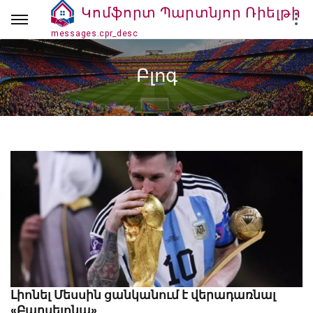
Կոմֆորտ Պարտնյոր Ռիելթի
Կոմֆորտ Պարտնյոր Ռիելթի
messages.cpr_desc
Բլոգ
Լիոնել Մեսսին ցանկանում է վերադառնալ
«Բարսելոնա»